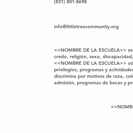
(831) 801-8698
info@littletreecommunity.org
<<NOMBRE DE LA ESCUELA>> es una o
credo, religión, sexo, discapacidad
<<NOMBRE DE LA ESCUELA>> admite e
privilegios, programas y actividad
discrimina por motivos de raza, colo
admisión, programas de becas y pré
<<NOMBRE 