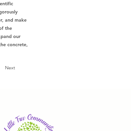
ntific
gorously
er, and make
of the
xpand our
the concrete,
Next