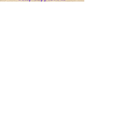
Community by purchasing
our lovely Cookbook!
Buy your Cookbook
Galería
Donate
Please consider making a
donation to our school. All
amounts are welcome and
goes towards making our
programs more accessible