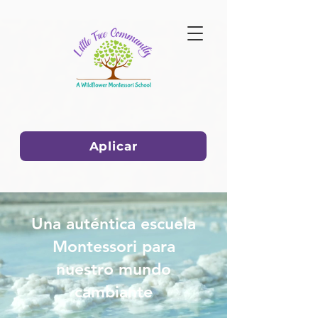
Aplicar
Una auténtica escuela
Montessori para
nuestro mundo
cambiante